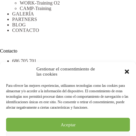
WORK-Training O2
CAMP-Training
GALERÍA
PARTNERS
BLOG
CONTACTO
Contacto
686 705 701
669 401 613
Gestionar el consentimiento de
info@trainingo2.com
las cookies
Para ofrecer las mejores experiencias, utilizamos tecnologías como las cookies para
almacenar y/o acceder a la información del dispositivo. El consentimiento de estas
Enlaces
tecnologías nos permitirá procesar datos como el comportamiento de navegación o las
Mapa Web
identificaciones únicas en este sitio. No consentir o retirar el consentimiento, puede
Declaración de Accesibilidad
afectar negativamente a ciertas características y funciones.
Política de cookies
Política de privacidad
Aviso legal
Aceptar